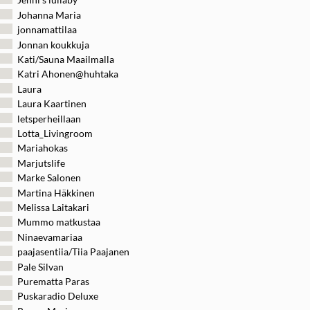
Johanna Maria
jonnamattilaa
Jonnan koukkuja
Kati/Sauna Maailmalla
Katri Ahonen@huhtaka
Laura
Laura Kaartinen
letsperheillaan
Lotta_Livingroom
Mariahokas
Marjutslife
Marke Salonen
Martina Häkkinen
Melissa Laitakari
Mummo matkustaa
Ninaevamariaa
paajasentiia/Tiia Paajanen
Pale Silvan
Purematta Paras
Puskaradio Deluxe