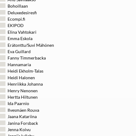
Bohoillaan
Deluxedesiresfi
Ecompi.fi
EKIPOD
Elina Vahtokari
Emma Eskola
Erätonttu/Suvi Mähönen
Eva Guillard
Fanny Timmerbacka
Hannamaria
Heidi Ekholm-Talas
Heidi Halonen
Henriikka Johanna
Henry Nenonen
Hertta Hiltunen
Ida Paarnio
Ilvesmäen Rouva
Jaana Katariina
Janina Forsback
Jenna Koivu
Jenni’s lullaby