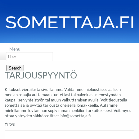
Menu
Search
for:
TARJOUSPYYNTÖ
Kiitokset vierailusta sivuillamme. Välitämme mieluusti sosiaalisen
median osaajia auttamaan tuotettasi tai palveluasi menestymään
kaupallisen yhteistyön tai muun vaikuttamisen avulla. Voit tiedustella
somettajaa ja pyytää tarjousta oheisella lomakkeella. Autamme
mielellämme löytämään sopivimman henkilön tarkoitukseesi. Voit myös
ottaa yhteyden sähköpostitse: info@somettaja.fi
Yritys