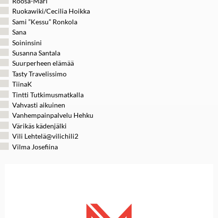
Roosa-Mari
Ruokawiki/Cecilia Hoikka
Sami ”Kessu” Ronkola
Sana
Soininsini
Susanna Santala
Suurperheen elämää
Tasty Travelissimo
TiinaK
Tintti Tutkimusmatkalla
Vahvasti aikuinen
Vanhempainpalvelu Hehku
Värikäs kädenjälki
Vili Lehtelä@vilichili2
Vilma Josefiina