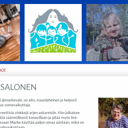
DOT
 SALONEN
i @markesalo, on aito, maanläheinen ja helposti
us somevaikuttaja.
eettisia vinkkejä arjen askareisiin. Hän julkaisee
töä säännöllisesti kanavillaan ja pitää myös live-
issaan Marke käyttää paljon omaa ääntään, mikä on
vahvuuksistaan.