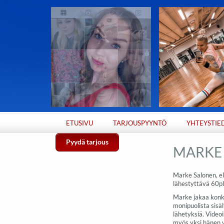
ETUSIVU
TARJOUSPYYNTÖ
YHTEYSTIE
Pyydä tarjous
MARKE
Marke Salonen, el
lähestyttävä 60pl
Marke jakaa konkr
monipuolista sisäl
lähetyksiä. Video
myös yksi hänen 