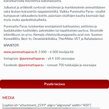
koirankarvoilla höystettyä kokonaisuutta.
Julkaisut ja artikkelit syntyvät viestinnän ja markkinoinnin ammattilaisen
sekä ikuisen koiranörtin näppäimistöltä. Vaikka Purematta Paras -sisällöt
kumpuavat rakkaudesta koiriin, päästään sisältöjen kautta käymään läpi
myös muita ajankohtaisaiheita.
Purematta Paras työskentee ensisijaisesti kotimaisten, eettisten ja
laadukkaiden tuotteiden, palveluiden tai tapahtumien parissa. Sivustolle
inhimillisyys on arvo. Aiempia yhteistyökumppaneita ovat mm. Suomen
Kennelliitto, Best-In, Omaeläinklinikka, TherMidas VET ja Rahabalanssi.
SIVUSTOT:
www.puremattaparas.fi
: 3 000 – 6 000 kävijää/kk
Instagram:
@puremattaparas
– yli 4 100 seuraajaa
Facebook:
@puremattapara
s – runsaat 700 tykkääjää ja seuraajaa
Pyydä tarjous
MEDIA
[caption id="attachment_2599" align="alignnone" width="400"]