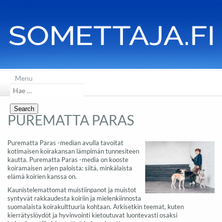
Menu
Search
for:
PUREMATTA PARAS
Purematta Paras -median avulla tavoitat
kotimaisen koirakansan lämpimän tunnesiteen
kautta. Purematta Paras -media on kooste
koiramaisen arjen paloista: siitä, minkälaista
elämä koirien kanssa on.
Kaunistelemattomat muistiinpanot ja muistot
syntyvät rakkaudesta koiriin ja mielenkiinnosta
suomalaista koirakulttuuria kohtaan. Arkisetkin teemat, kuten
kierrätyslöydöt ja hyvinvointi kietoutuvat luontevasti osaksi