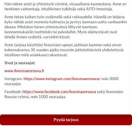
Hän näkee asiat ja yhteistyöt väreinä, visuaalisena kauneutena. Anne on
henkinen valmentaja, intuitiivinen tulkitsija sekä AITO-Innostaja.
Anne tekee kaiken työn sydämellä sekä rakkaudella. Hänellä on lahjana
kyky nähdä asiat monesta kulmasta ja pystyy luomaan uutta vanhaankin
ideaan. Mieluiten hänen yhteistyönsä liittyvät luontoon,
luonnonmukaisiin tuotteisiin tai palveluihin. Myös eläinystävät ovat
lähellä Annen sydäntä, varsinkin kissat.
Anne tarjoaa käyttöösi Ilvesmäen upean, puhtaan luonnon sekä oman
kokemuksensa 30 vuoden ajalta myynnin johtotehtävistä yhdistettynä
intuitioon mitä asiakkaasi rakastavat.
Sivut ja seuraajat:
www.ilvesmaenrouva.fi
Instagram:
https://www.instagram.com/ilvesmaenrouva/
noin 3000
seuraajaa
Facebook:
https://www.facebook.com/ilvesmaenrouva
sekä Ilvesmäen
Rouvan ryhmä, noin 1000 seuraajaa
Pyydä tarjous