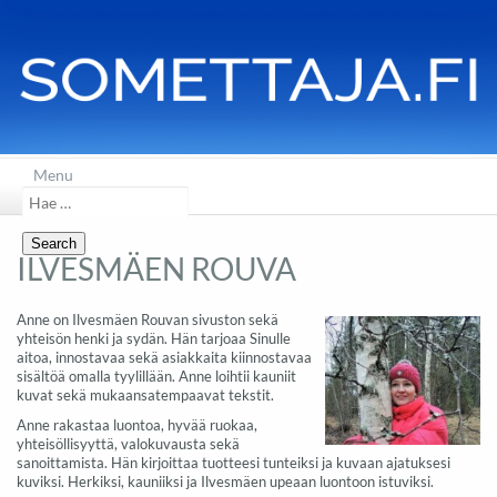
Menu
Search
for:
ILVESMÄEN ROUVA
Anne on Ilvesmäen Rouvan sivuston sekä
yhteisön henki ja sydän. Hän tarjoaa Sinulle
aitoa, innostavaa sekä asiakkaita kiinnostavaa
sisältöä omalla tyylillään. Anne loihtii kauniit
kuvat sekä mukaansatempaavat tekstit.
Anne rakastaa luontoa, hyvää ruokaa,
yhteisöllisyyttä, valokuvausta sekä
sanoittamista. Hän kirjoittaa tuotteesi tunteiksi ja kuvaan ajatuksesi
kuviksi. Herkiksi, kauniiksi ja Ilvesmäen upeaan luontoon istuviksi.