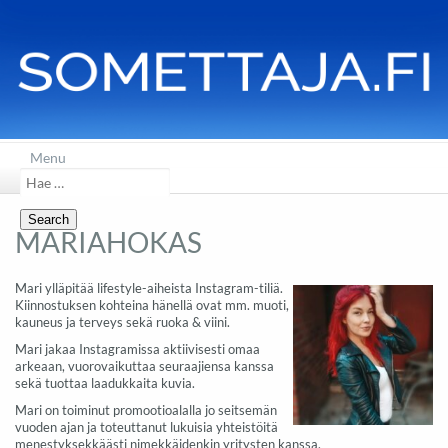
Menu
Search
for:
MARIAHOKAS
Mari ylläpitää lifestyle-aiheista Instagram-tiliä.
Kiinnostuksen kohteina hänellä ovat mm. muoti,
kauneus ja terveys sekä ruoka & viini.
Mari jakaa Instagramissa aktiivisesti omaa
arkeaan, vuorovaikuttaa seuraajiensa kanssa
sekä tuottaa laadukkaita kuvia.
Mari on toiminut promootioalalla jo seitsemän
vuoden ajan ja toteuttanut lukuisia yhteistöitä
menestyksekkäästi nimekkäidenkin yritysten kanssa.