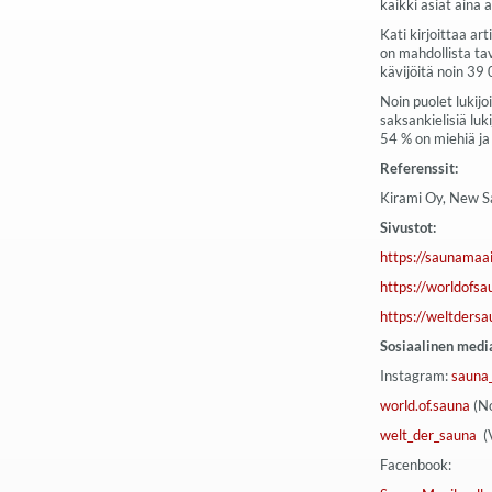
kaikki asiat aina 
Kati kirjoittaa ar
on mahdollista ta
kävijöitä noin 39 
Noin puolet lukij
saksankielisiä luki
54 % on miehiä ja 
Referenssit:
Kirami Oy, New Sau
Sivustot:
https://saunamaa
https://worldofs
https://weltders
Sosiaalinen medi
Instagram:
sauna
world.of.sauna
(No
welt_der_sauna
(
Facenbook: