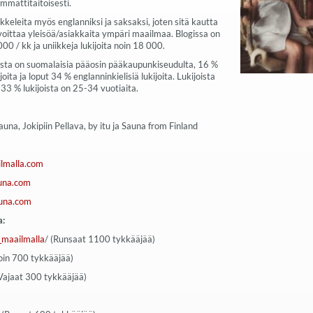
ammattitaitoisesti.
tikkeleita myös englanniksi ja saksaksi, joten sitä kautta
voittaa yleisöä/asiakkaita ympäri maailmaa. Blogissa on
000 / kk ja uniikkeja lukijoita noin 18 000.
oista on suomalaisia pääosin pääkaupunkiseudulta, 16 %
joita ja loput 34 % englanninkielisiä lukijoita. Lukijoista
33 % lukijoista on 25-34 vuotiaita.
na, Jokipiin Pellava, by itu ja Sauna from Finland
ilmalla.com
auna.com
auna.com
a:
_maailmalla
/ (Runsaat 1100 tykkääjää)
in 700 tykkääjää)
Vajaat 300 tykkääjää)