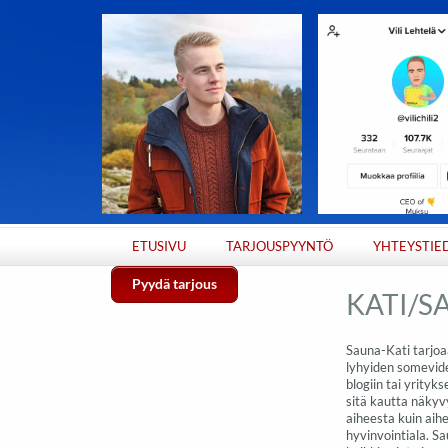
ETUSIVU
TARJOUSPYYNTÖ
YHTEYSTIE
Pyydä tarjous
KATI/S
Sauna-Kati tarjoaa
lyhyiden somevide
blogiin tai yrityk
sitä kautta näkyv
aiheesta kuin aih
hyvinvointiala. Sa